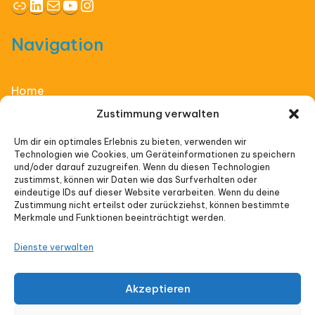
Link
LinkedIn
E-Mail
YouTube
Instagram
Navigation
Home
Zustimmung verwalten
Affiliate Thinking
Um dir ein optimales Erlebnis zu bieten, verwenden wir
Technologien wie Cookies, um Geräteinformationen zu speichern
Vorträge
und/oder darauf zuzugreifen. Wenn du diesen Technologien
zustimmst, können wir Daten wie das Surfverhalten oder
Veranstaltungen
eindeutige IDs auf dieser Website verarbeiten. Wenn du deine
Zustimmung nicht erteilst oder zurückziehst, können bestimmte
Merkmale und Funktionen beeinträchtigt werden.
Impressum
Dienste verwalten
Datenschutz
Akzeptieren
Cookie-Richtlinie (EU)