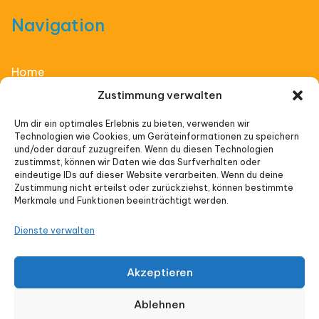
Navigation
Home
Zustimmung verwalten
Affiliate Thinking
Um dir ein optimales Erlebnis zu bieten, verwenden wir
Technologien wie Cookies, um Geräteinformationen zu speichern
Vorträge
und/oder darauf zuzugreifen. Wenn du diesen Technologien
zustimmst, können wir Daten wie das Surfverhalten oder
Veranstaltungen
eindeutige IDs auf dieser Website verarbeiten. Wenn du deine
Zustimmung nicht erteilst oder zurückziehst, können bestimmte
Merkmale und Funktionen beeinträchtigt werden.
Impressum
Dienste verwalten
Datenschutz
Akzeptieren
Cookie-Richtlinie (EU)
Ablehnen