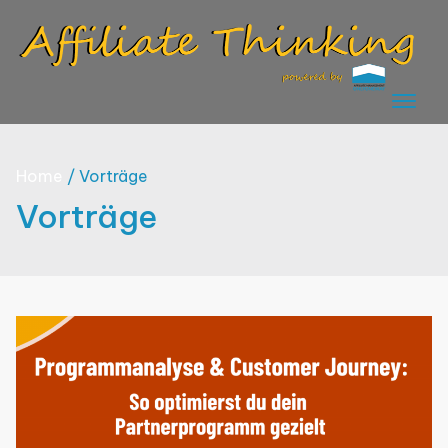
Skip
to
content
Home
Vorträge
Vorträge