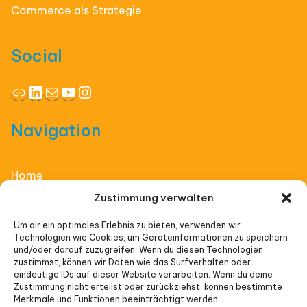
Commerce als Strategie
Social
Link
LinkedIn
E-Mail
YouTube
Instagram
Navigation
Home
Zustimmung verwalten
Affiliate Thinking
Um dir ein optimales Erlebnis zu bieten, verwenden wir
Technologien wie Cookies, um Geräteinformationen zu speichern
Vorträge
und/oder darauf zuzugreifen. Wenn du diesen Technologien
zustimmst, können wir Daten wie das Surfverhalten oder
Veranstaltungen
eindeutige IDs auf dieser Website verarbeiten. Wenn du deine
Zustimmung nicht erteilst oder zurückziehst, können bestimmte
Merkmale und Funktionen beeinträchtigt werden.