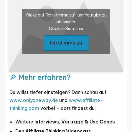
Klicke auf "Ich stimme zu", um Youtube zu
aktivieren
Cookie-Richtlinie
Ich stimme zu
🔎 Mehr erfahren?
Du willst tiefer einsteigen? Dann schau auf
www.onlyoneway.de
und
www.affiliate-
thinking.com
vorbei – dort findest du:
Weitere
Interviews, Vorträge & Use Cases
Den
Affiliate Thinking Videocast