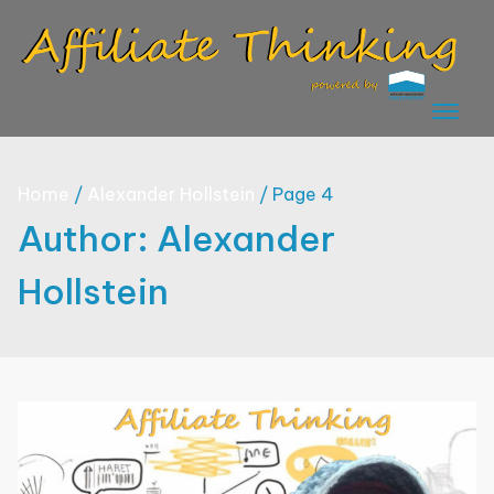
Skip
to
content
Home
Alexander Hollstein
Page 4
Author:
Alexander
Hollstein