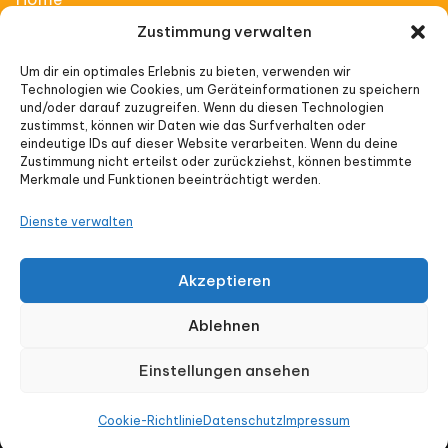
Zustimmung verwalten
Affiliate Thinking
Um dir ein optimales Erlebnis zu bieten, verwenden wir
Technologien wie Cookies, um Geräteinformationen zu speichern
Vorträge
und/oder darauf zuzugreifen. Wenn du diesen Technologien
zustimmst, können wir Daten wie das Surfverhalten oder
Veranstaltungen
eindeutige IDs auf dieser Website verarbeiten. Wenn du deine
Zustimmung nicht erteilst oder zurückziehst, können bestimmte
Merkmale und Funktionen beeinträchtigt werden.
Impressum
Dienste verwalten
Datenschutz
Akzeptieren
Cookie-Richtlinie (EU)
Ablehnen
Einstellungen ansehen
© Affiliate Thinking 2026 |Ein Produkt von
Cookie-Richtlinie
Datenschutz
Impressum
onlyoneway.de