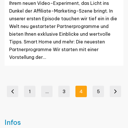
Ihrem neuen Video-Experiment, das Licht ins
Dunkel der Affiliate-Marketing-Szene bringt. In
unserer ersten Episode tauchen wir tief ein in die
Welt neu gestarteter Partnerprogramme und
bieten Ihnen exklusive Einblicke und wertvolle
Tipps. Smart Home und mehr: Die neuesten
Partnerprogramme Wir starten mit einer
Vorstellung der…
Seitennummerierung
1
…
3
4
5
revious page
Next page
der
Beiträge
Infos