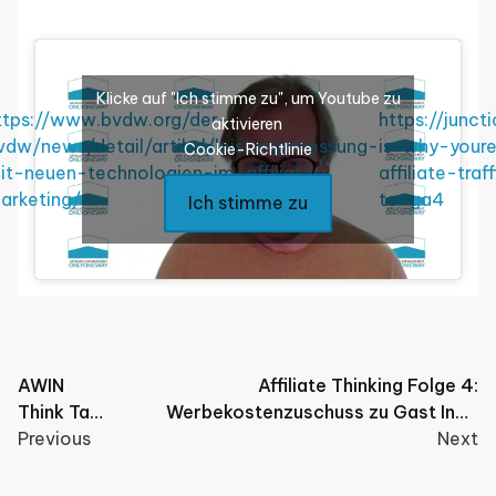
Klicke auf "Ich stimme zu", um Youtube zu
ttps://www.bvdw.org/der-
https://junct
aktivieren
vdw/news/detail/artikel/leistungsmessung-
is-why-your
Cookie-Richtlinie
it-neuen-technologien-im-affiliate-
affiliate-tra
arketing/
to-ga4
Ich stimme zu
Post
AWIN
Affiliate Thinking Folge 4:
Think Tank
Werbekostenzuschuss zu Gast Ingo
navigation
2023
Previous
Kamps und Felix Schmidt
Next