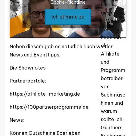
Cookie-Richtlinie
hinen
gesproche
Ich stimme zu
n. Welche
Vorteile
habe ich
als
Neben diesem gab es natürlich auch wieder
Affiliate
News und Eventtipps:
und
Die Shownotes:
Programm
betreiber
Partnerportale:
von
https://affiliate-marketing.de
Suchmasc
hinen und
https://100partnerprogramme.de
warum
sollte ich
News:
Günthers
Können Gutscheine überleben:
Suchmasc