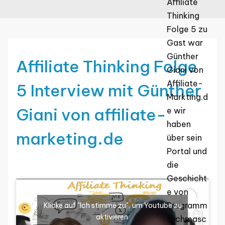
Affiliate
Thinking
Folge 5 zu
Gast war
Günther
Affiliate Thinking Folge
Giani von
Affiliate-
5 Interview mit Günther
Markting.d
Giani von affiliate-
e wir
haben
marketing.de
über sein
Portal und
die
Geschicht
e von
Programm
Klicke auf "Ich stimme zu", um Youtube zu
aktivieren
suchmasc