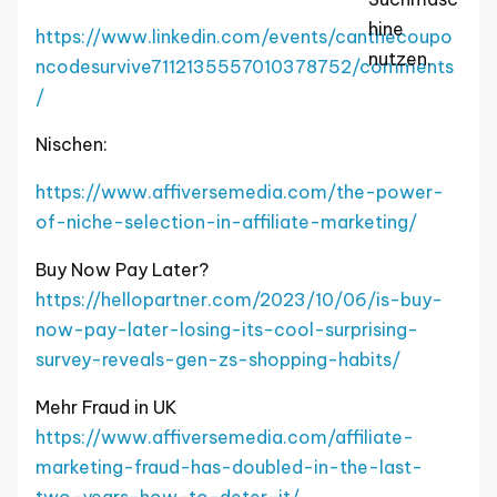
hine
https://www.linkedin.com/events/canthecoupo
nutzen.
ncodesurvive7112135557010378752/comments
/
Nischen:
https://www.affiversemedia.com/the-power-
of-niche-selection-in-affiliate-marketing/
Buy Now Pay Later?
https://hellopartner.com/2023/10/06/is-buy-
now-pay-later-losing-its-cool-surprising-
survey-reveals-gen-zs-shopping-habits/
Mehr Fraud in UK
https://www.affiversemedia.com/affiliate-
marketing-fraud-has-doubled-in-the-last-
two-years-how-to-deter-it/