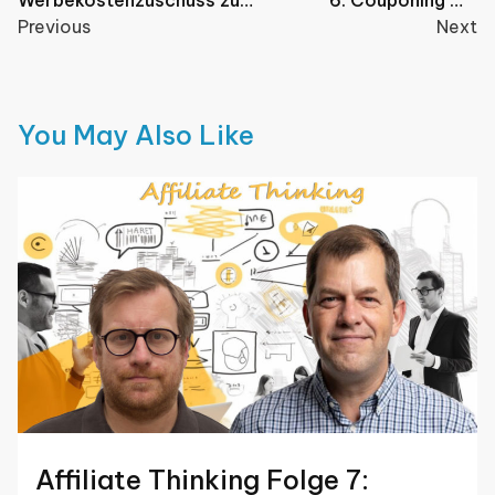
navigation
Gast Ingo Kamps und Felix
Previous
Torsten Latussek von
Next
Schmidt
Coupons.de
You May Also Like
Affiliate Thinking Folge 7: