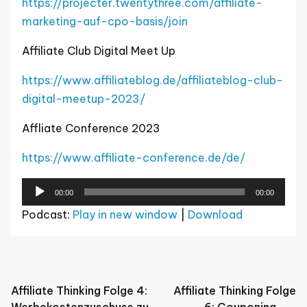
https://projecter.twentythree.com/affiliate-
marketing-auf-cpo-basis/join
Affiliate Club Digital Meet Up
https://www.affiliateblog.de/affiliateblog-club-
digital-meetup-2023/
Affliate Conference 2023
https://www.affiliate-conference.de/de/
Audio-
00:00
00:00
Player
Podcast:
Play in new window
|
Download
Post
Affiliate Thinking Folge 4:
Affiliate Thinking Folge
Werbekostenzuschuss zu
6: Couponing mit