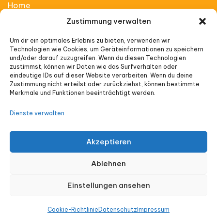
Home
Zustimmung verwalten
Affiliate Thinking
Um dir ein optimales Erlebnis zu bieten, verwenden wir
Technologien wie Cookies, um Geräteinformationen zu speichern
Vorträge
und/oder darauf zuzugreifen. Wenn du diesen Technologien
zustimmst, können wir Daten wie das Surfverhalten oder
eindeutige IDs auf dieser Website verarbeiten. Wenn du deine
Veranstaltungen
Zustimmung nicht erteilst oder zurückziehst, können bestimmte
Merkmale und Funktionen beeinträchtigt werden.
Impressum
Dienste verwalten
Datenschutz
Akzeptieren
Cookie-Richtlinie (EU)
Ablehnen
Einstellungen ansehen
© Affiliate Thinking 2026 |Ein Produkt von
Cookie-Richtlinie
Datenschutz
Impressum
onlyoneway.de