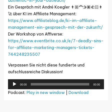
authentic-in-your-outreach/
Ein Gespräch mit André Koegler 👨🏼‍🦰🫱🏽‍🫲🏻👨
🚀 über KI im Affiliate Management:
https://www.affiliateblog.de/ki-im-affiliate-
management-ein-gespraech-mit-der-zukunft/
Der Workshop von Affiverse:
https://www.eventbrite.co.uk/e/7-deadly-sins-
for-affiliate-marketing-managers-tickets-
744248235507
Verpassen Sie nicht diese fundierte und
aufschlussreiche Diskussion!
Audio-
00:00
00:00
Player
Podcast:
Play in new window
|
Download