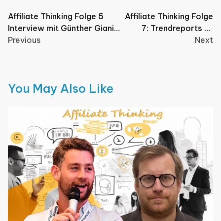
Post
Affiliate Thinking Folge 5
Affiliate Thinking Folge
Interview mit Günther Giani
7: Trendreports zu
navigation
von affiliate-marketing.de
Previous
Gast Torsten Leidloff
Next
You May Also Like