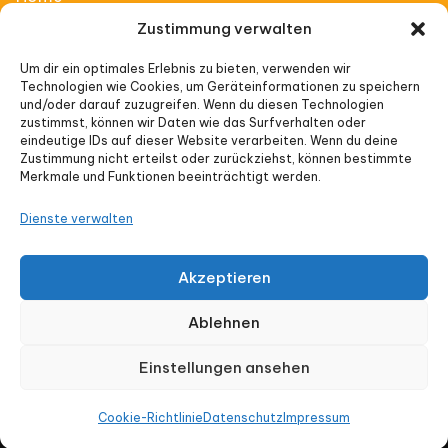
Zustimmung verwalten
Affiliate Thinking
Um dir ein optimales Erlebnis zu bieten, verwenden wir
Technologien wie Cookies, um Geräteinformationen zu speichern
Vorträge
und/oder darauf zuzugreifen. Wenn du diesen Technologien
zustimmst, können wir Daten wie das Surfverhalten oder
eindeutige IDs auf dieser Website verarbeiten. Wenn du deine
Veranstaltungen
Zustimmung nicht erteilst oder zurückziehst, können bestimmte
Merkmale und Funktionen beeinträchtigt werden.
Impressum
Dienste verwalten
Datenschutz
Akzeptieren
Cookie-Richtlinie (EU)
Ablehnen
Einstellungen ansehen
© Affiliate Thinking 2026 |Ein Produkt von
Cookie-Richtlinie
Datenschutz
Impressum
onlyoneway.de