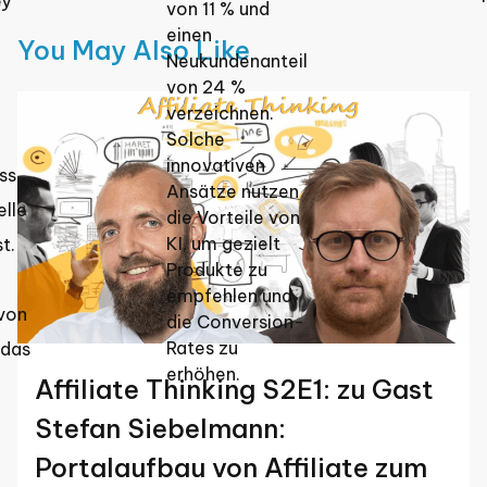
ey
von 11 % und
einen
You May Also Like
Neukundenanteil
von 24 %
verzeichnen.
Solche
innovativen
ss
Ansätze nutzen
lle
die Vorteile von
KI, um gezielt
t.
Produkte zu
empfehlen und
 von
die Conversion-
Rates zu
 das
erhöhen.
Affiliate Thinking S2E1: zu Gast
Stefan Siebelmann:
Portalaufbau von Affiliate zum