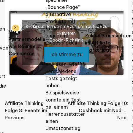
zte
„Bounce Page“
alternative
Produkte mit
Klicke auf "Ich stimme zu", um Youtube zu
Affiliate-Links
len
Neue
aktivieren
angezeigt.
Zukunftsaussichten
,
Partnermodelle
Cookie-Richtlinie
Dieses Modell
im Affiliate-
wie Bounce
 von
hat sich als
Marketing
Commerce
Ich stimme zu
äußerst effektiv
erwiesen, wie
verschiedene
art
Tests gezeigt
haben.
die
Beispielsweise
konnte ein Test
Post
Affiliate Thinking
Affiliate Thinking Folge 10:
bei einem
Folge 8: Events im
Cashback mit Nadine
navigation
Herrenausstatter
Affiliate Marketing
Previous
Herrmann & Malte Hannig
Next
einen
Umsatzanstieg