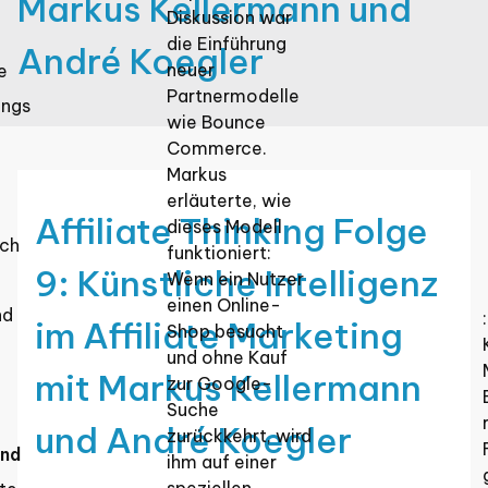
Markus Kellermann und
Diskussion war
die Einführung
André Koegler
neuer
e
Partnermodelle
ings
wie Bounce
Commerce.
Markus
erläuterte, wie
Affiliate Thinking Folge
dieses Modell
rch
funktioniert:
9: Künstliche Intelligenz
Wenn ein Nutzer
einen Online-
nd
im Affiliate Marketing
Shop besucht
und ohne Kauf
mit Markus Kellermann
zur Google-
Suche
und André Koegler
zurückkehrt, wird
und
ihm auf einer
speziellen