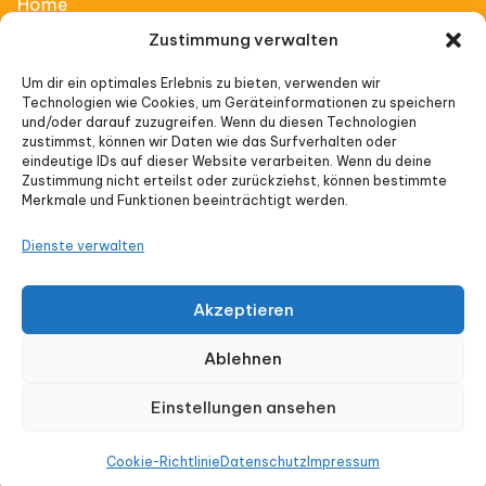
Home
Zustimmung verwalten
Affiliate Thinking
Um dir ein optimales Erlebnis zu bieten, verwenden wir
Technologien wie Cookies, um Geräteinformationen zu speichern
Vorträge
und/oder darauf zuzugreifen. Wenn du diesen Technologien
zustimmst, können wir Daten wie das Surfverhalten oder
Veranstaltungen
eindeutige IDs auf dieser Website verarbeiten. Wenn du deine
Zustimmung nicht erteilst oder zurückziehst, können bestimmte
Merkmale und Funktionen beeinträchtigt werden.
Impressum
Dienste verwalten
Datenschutz
Akzeptieren
Cookie-Richtlinie (EU)
Ablehnen
Einstellungen ansehen
© Affiliate Thinking 2026 |Ein Produkt von
Cookie-Richtlinie
Datenschutz
Impressum
onlyoneway.de