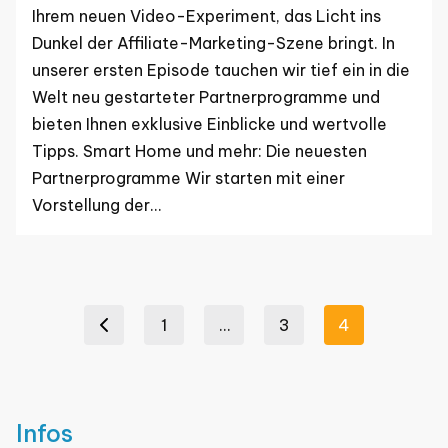
Ihrem neuen Video-Experiment, das Licht ins
Dunkel der Affiliate-Marketing-Szene bringt. In
unserer ersten Episode tauchen wir tief ein in die
Welt neu gestarteter Partnerprogramme und
bieten Ihnen exklusive Einblicke und wertvolle
Tipps. Smart Home und mehr: Die neuesten
Partnerprogramme Wir starten mit einer
Vorstellung der…
Seitennummerierung
1
…
3
4
Previous page
der
Beiträge
Infos