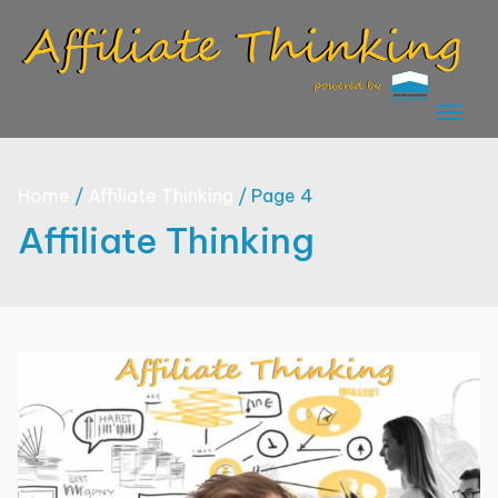
Skip
to
content
Home
Affiliate Thinking
Page 4
Affiliate Thinking