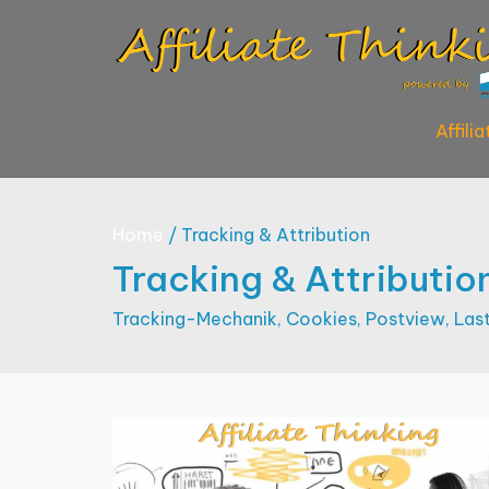
Skip
to
content
Affili
Home
Tracking & Attribution
Tracking & Attributio
Tracking-Mechanik, Cookies, Postview, La