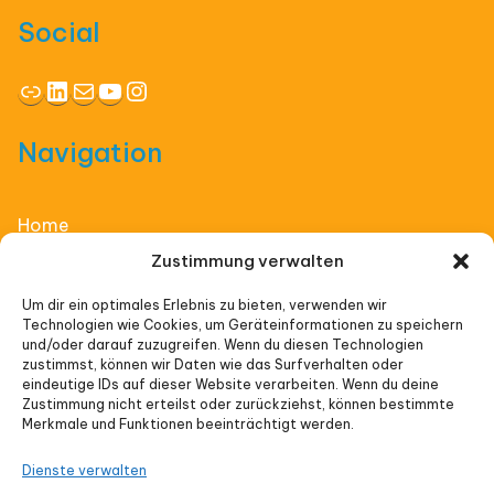
Social
Link
LinkedIn
E-Mail
YouTube
Instagram
Navigation
Home
Zustimmung verwalten
Affiliate Thinking
Um dir ein optimales Erlebnis zu bieten, verwenden wir
Technologien wie Cookies, um Geräteinformationen zu speichern
Vorträge
und/oder darauf zuzugreifen. Wenn du diesen Technologien
zustimmst, können wir Daten wie das Surfverhalten oder
Veranstaltungen
eindeutige IDs auf dieser Website verarbeiten. Wenn du deine
Zustimmung nicht erteilst oder zurückziehst, können bestimmte
Merkmale und Funktionen beeinträchtigt werden.
Impressum
Dienste verwalten
Datenschutz