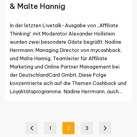
& Malte Hannig
In der letzten Livetalk-Ausgabe von „Affiliate
Thinking“ mit Moderator Alexander Hollstein
wurden zwei besondere Gäste begrüßt: Nadine
Herrmann, Managing Director von mycashback,
und Malte Hannig, Teamleiter für Affiliate
Marketing und Online Partner Management bei
der DeutschlandCard GmbH. Diese Folge
konzentrierte sich auf die Themen Cashback und
Loyalitätsprogramme. Nadine Herrmann, auch…
Seitennummerierung
1
2
3
Previous page
Next page
der