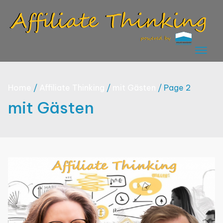
Skip
to
content
Home
Affiliate Thinking
mit Gästen
Page 2
mit Gästen